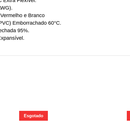
Extra Flexível.
 AWG).
o Vermelho e Branco
 (PVC) Emborrachado 60°C.
fechada 95%.
xpansível.
Esgotado