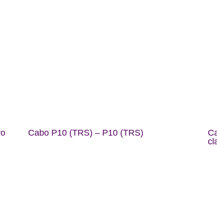
ro
Cabo P10 (TRS) – P10 (TRS)
C
cl