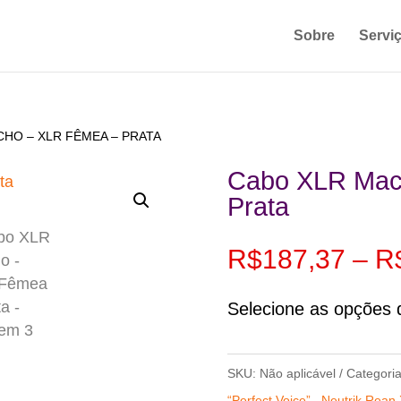
Sobre
Servi
CHO – XLR FÊMEA – PRATA
Cabo XLR Mac
Prata
R$
187,37
–
R
Selecione as opções d
SKU:
Não aplicável
Categori
“Perfect Voice” ⁣
,
Neutrik Rean