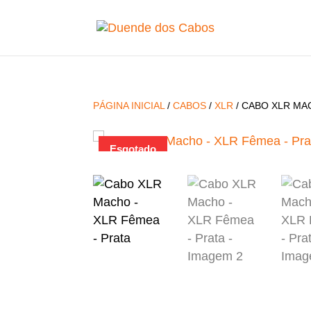
PÁGINA INICIAL
/
CABOS
/
XLR
/ CABO XLR MA
Esgotado
Esgotado
Esgotado