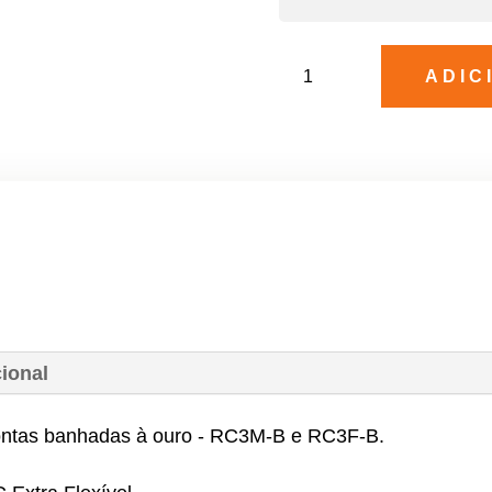
Cabo
ADIC
XLR
Macho
-
XLR
Fêmea
-
Prata
quantidade
ional
ontas banhadas à ouro - RC3M-B e RC3F-B.