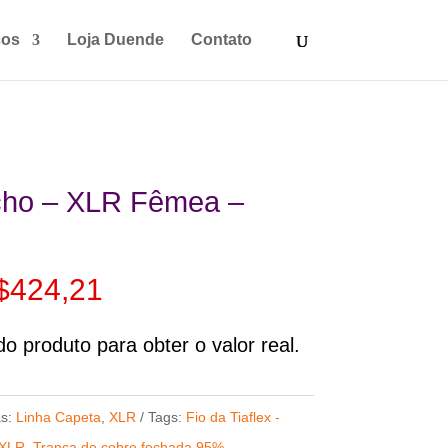
ços
Loja Duende
Contato
ho – XLR Fêmea –
Faixa
$
424,21
de
preço:
o produto para obter o valor real.
R$187,37
através
as:
Linha Capeta
,
XLR
Tags:
Fio da Tiaflex -
R$424,21
 XLR
,
Trança de cobre fechada 95%.