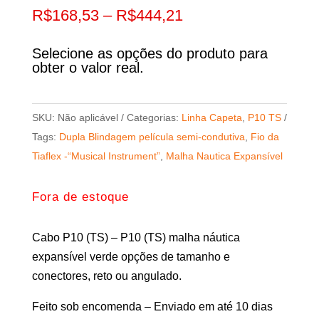
Faixa
R$
168,53
–
R$
444,21
de
preço:
Selecione as opções do produto para
obter o valor real.
R$168,53
através
R$444,21
SKU:
Não aplicável
Categorias:
Linha Capeta
,
P10 TS
Tags:
Dupla Blindagem película semi-condutiva
,
Fio da
Tiaflex -“Musical Instrument”
,
Malha Nautica Expansível
Fora de estoque
Cabo P10 (TS) – P10 (TS) malha náutica
expansível verde opções de tamanho e
conectores, reto ou angulado.
Feito sob encomenda – Enviado em até 10 dias